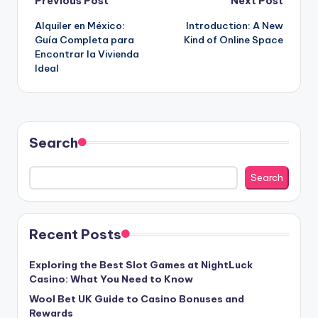
Post
Previous Post
Next Post
Alquiler en México:
Introduction: A New
navigation
Guía Completa para
Kind of Online Space
Encontrar la Vivienda
Ideal
Search
Search
Recent Posts
Exploring the Best Slot Games at NightLuck
Casino: What You Need to Know
Wool Bet UK Guide to Casino Bonuses and
Rewards