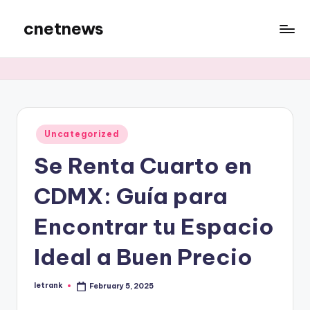
cnetnews
Skip
to
content
Posted
Uncategorized
in
Se Renta Cuarto en
CDMX: Guía para
Encontrar tu Espacio
Ideal a Buen Precio
letrank
February 5, 2025
Posted
by